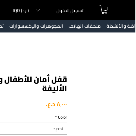
IQD (ع.د)
تسجيل الدخول
ياضة والأنشطة
ملحقات الهاتف
المجوهرات والإكسسوارات
تح
قفل أمان للأطفال و
الأليفة
السعر
*
Color
تحديد