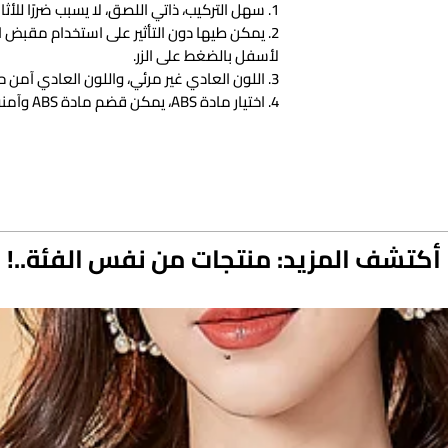
1. سهل التركيب، ذاتي اللصق، لا يسبب ضررًا للأثاث، التصاق ثابت، لا يسبب ضررًا للأثاث.
2. يمكن طيها دون التأثير على استخدام مقبض
لأسفل بالضغط على الزر.
3. اللون العادي غير مرئي، واللون العادي آمن حقًا ولا يجذب انتباه الطفل.
4. اختيار مادة ABS، يمكن قضم مادة ABS وآمنة ولا طعم لها.
معلومات المنتج:
فئة المنتج: قفل أمان متعدد الوظائف
اللون: FS16-Apple White
المادة: ABS
أكتشف المزيد: منتجات من نفس الفئة..!
التطبيق: مقبض الباب، الفرن، باب الخزانة
التمهيدي: شفاف وسلس
قائمة التعبئة:
قفل باب الطفل*1