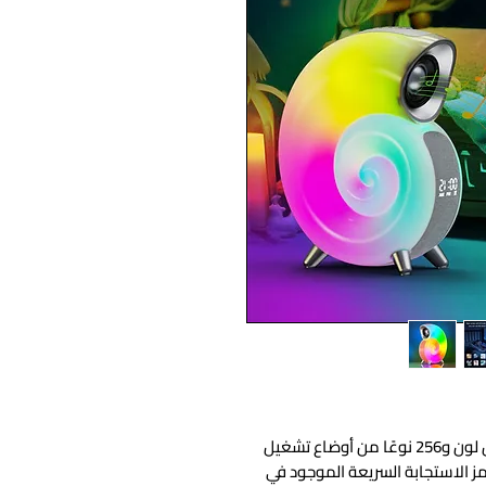
1. [256 وضعًا لتشغيل الألوان] - يوجد 16 مليون لون و256 نوعًا من أوضاع تشغيل
Musi، ويمكنك مسح رمز الاستجابة السريعة الموجود في