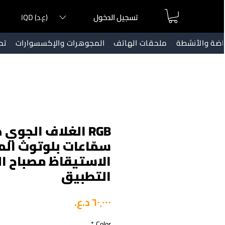
IQD (ع.د)
تسجيل الدخول
ياضة والأنشطة
ملحقات الهاتف
المجوهرات والإكسسوارات
تح
RGB الغلاف الجوي
سمّاعات بلوتوث الم
الاستيقاظ مصباح ا
التطبيق
السعر
*
Color