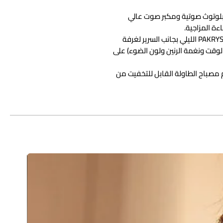
 بلوتوث صوتية ومكبر صوت عالي
3. [المنبه & وضع النوم] - يمكن استخدام ضوء PAKRYS الليلي بجانب السرير لغرفة
الوقت ونغمة الرنين ولون الضوء) على
بير] - تم تصميم مصباح الطاولة القابل للتخفيت من
سب; &نبسب;