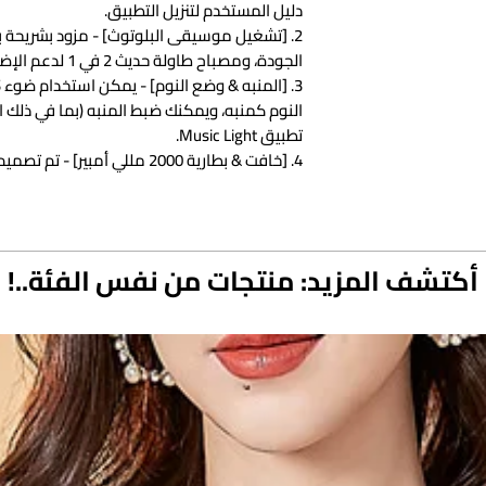
دليل المستخدم لتنزيل التطبيق.
2. [تشغيل موسيقى البلوتوث] - مزود بشريحة
الجودة، ومصباح طاولة حديث 2 في 1 لدعم الإضاءة المزاجية.
النوم كمنبه، ويمكنك ضبط المنبه (بما في ذلك 
تطبيق Music Light.
4. [خافت & بطارية 2000 مللي أم
PAKRYS بغطاء مصباح بلاستيكي، وضوءه لطيف على عينيك.
معلومات المنتج:
طاقة المنتج: RGB: 12 واط
حجم المنتج: 172×76×214 ملم
أكتشف المزيد: منتجات من نفس الفئة..!
جهد الخرج: 5 فولت/2000 مللي أمبير
جهد الإدخال: تيار متردد 110-2000 مللي أمبير
وضع الموسيقى: 256 نوعًا من أوضاع إضاءة صوت البلوتوث
التعبئة القائمة: مصباح ليلي*1 كابل USB*1 دليل التعليمات*1
صورة المنتج:
&نبسب; &نبسب; &نبسب; &نبسب; &نبسب; &نب