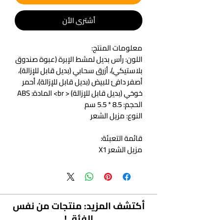
أشتري الأن
معلومات المنتج:
اللون: رأس بديل لمشط الإبرة (عبوة صندوق
بلاستيكي)، أزرق سحابي (بديل قابل للإزالة)،
أصفر دافئ للبيض (بديل قابل للإزالة)، أحمر
خوخي (بديل قابل للإزالة) < br> المادة: ABS
الحجم: 8.5 * 5.5 سم
النوع: مزيل الشعر
قائمة التعبئة:
مزيل الشعر X1
أكتشف المزيد: منتجات من نفس
الفئة..!