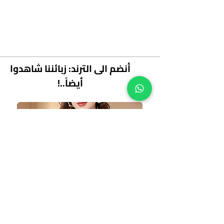
أنضم الى الترند: زبائننا شاهدوا
أيضاً..!