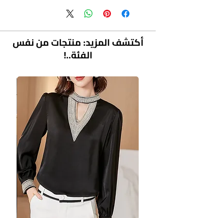
تكوين البطانة: قطن
محتوى مكون البطانة: 51 %-70%
النمط: سروال قصير
أكتشف المزيد: منتجات من نفس
الطول: بنطلون السُمك
الفئة..!
: قسم رفيع
اللون: أسود، أزرق
حجم المعلومات
الحجم: S، M، L، XL، 2XL، 3XL
ملحوظة:
1. اختر المقاس الأكبر إذا كان مقاسك بين
مقاسين. يرجى السماح باختلاف 2-3 سم
بسبب القياس اليدوي.
2. يرجى التحقق من جدول المقاسات بعناية
قبل شراء المنتج.