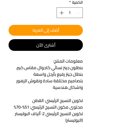
الكمية
*
أضِف إلى العربة
أشتري الأن
معلومات المنتج:
بنطلون جينز نسائي كاجوال مقاس كبير،
بنطال جينز رفيع بأرجل واسعة
بتصاميم مختلقة سادة ونقوش الزهور
واشكال هندسية
تكوين النسيج الرئيسي: القطن
محتوى مكون النسيج الرئيسي: 51%-70%
تكوين النسيج الرئيسي 2: ألياف البوليستر
(البوليستر)
محتوى مكون النسيج الرئيسي 2: 51%-70%