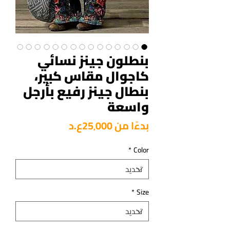
بنطلون جينز نسائي
كاجوال مقاس كبير،
بنطال جينز رفيع بأرجل
واسعة
سعر
بدءًا من
25٬000ع.د
البيع
*
Color
*
Size