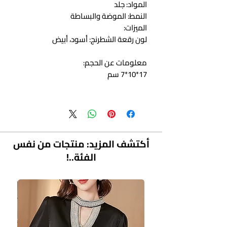
المواد: جلد
النمط: الموضة والبساطة
الميزات:
لون رقعة الشطرنج: أسود، أبيض
معلومات عن الحجم:
17*10*7 سم
أكتشف المزيد: منتجات من نفس
الفئة..!