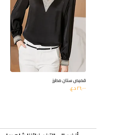
قميص ستان مطرز
بنطلو
السعر
السعر