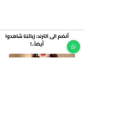
أنضم الى الترند: زبائننا شاهدوا
أيضاً..!