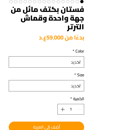
فستان بكتف مائل من
جهة واحدة وقماش
الترتر
سعر
بدءًا من
59٬000ع.د
البيع
*
Color
*
Size
الكمية
*
أضِف إلى العربة