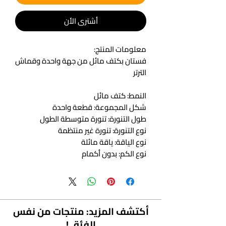
أشتري الأن
معلومات المنتج:
فستان بكتف مائل من جهة واحدة وقماش
الترتر
النمط: كتف مائل
شكل المجموعة: قطعة واحدة
طول التنورة: تنورة متوسطة الطول
نوع التنورة: تنورة غير منتظمة
نوع الياقة: ياقة مائلة
نوع الكم: بدون أكمام
الكم: بدون أكمام
العناصر الشائعة: الترتر
الألوان المتوفرة : رمادي، أسود، أحمر، أحمر
أكتشف المزيد: منتجات من نفس
نبيذ، وردي، أخضر داكن، فضي، أزرق ملكي،
الفئة..!
أرجواني غامق