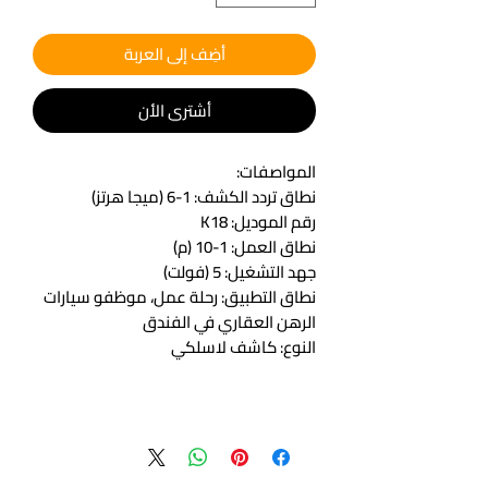
أضِف إلى العربة
أشتري الأن
المواصفات:
نطاق تردد الكشف: 1-6 (ميجا هرتز)
رقم الموديل: K18
نطاق العمل: 1-10 (م)
جهد التشغيل: 5 (فولت)
نطاق التطبيق: رحلة عمل، موظفو سيارات
الرهن العقاري في الفندق
النوع: كاشف لاسلكي
قائمة التعبئة:
كاشف + شاحن + شريط مغناطيسي قوي