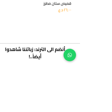
قميص ستان مطرز
بنطلو
السعر
السعر
أنضم الى الترند: زبائننا شاهدوا
أيضاً..!