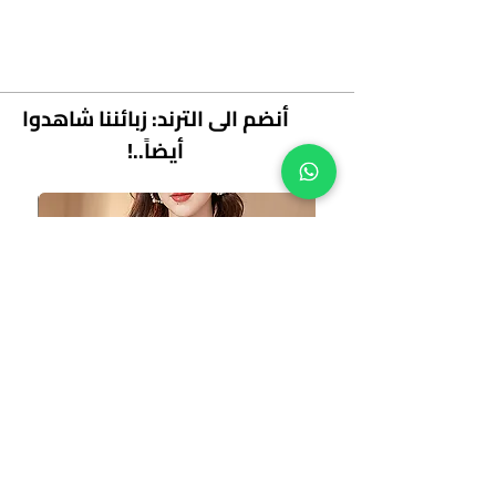
أنضم الى الترند: زبائننا شاهدوا
أيضاً..!