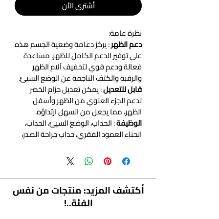
أشتري الأن
نظرة عامة:
دعم الظهر
: يركز دعامة وضعية الجسم هذه
على توفير الدعم الكامل للظهر. مساعدة
فعالة ودعم قوي لتخفيف آلام الظهر
والرقبة والكتف الناجمة عن الوضع السيئ.
قابل للتعديل
: يمكن تعديل حزام الخصر
لدعم الجزء العلوي من الظهر وأسفل
الظهر، مما يجعل من السهل ارتداؤه.
الوظيفة
: الحداب، الوضع السيئ، الحداب،
انحناء العمود الفقري، حداب جراحة الصدر،
فتق القرص الصدري، كسر الترقوة، خلع
العمود الفقري، الأكتاف المستديرة.
مادة مسامية
: توفر الأقمشة خفيفة الوزن
والناعمة دعمًا مريحًا لوضعية الجسم وتوفر
أكتشف المزيد: منتجات من نفس
شدًا كبيرًا للظهر للأكتاف.
الفئة..!
معلومات المنتج: