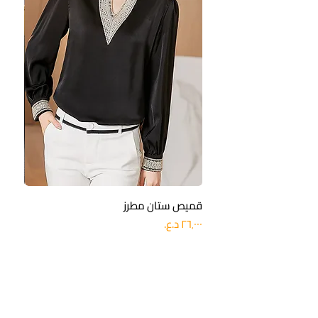
قميص ستان مطرز
بنطلو
السعر
السعر