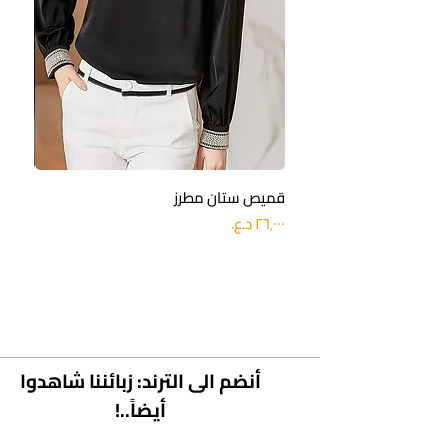
قميص ستان مطرز
بنطلو
السعر
السعر
أنضم الى الترند: زبائننا شاهدوا
أيضاً..!