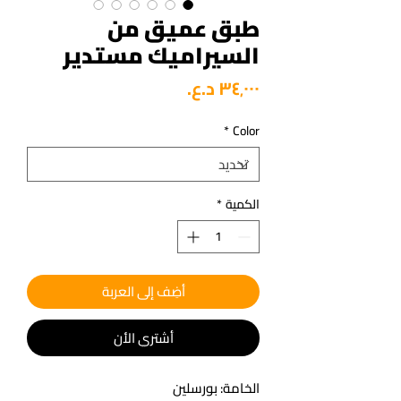
طبق عميق من
السيراميك مستدير
السعر
*
Color
الكمية
*
أضِف إلى العربة
أشتري الأن
الخامة: بورسلين