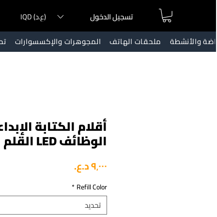
IQD (ع.د)
تسجيل الدخول
ياضة والأنشطة
ملحقات الهاتف
المجوهرات والإكسسوارات
تح
أقلام الكتابة الإبد
الوظائف LED القلم الغزل
السعر
*
Refill Color
تحديد