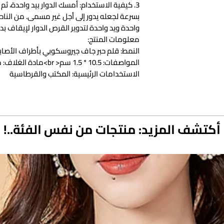
3. كيفية الاستخدام: أمسك الدوار بيد واحدة، ثم
بسرعة لجعله يدور إلى أجل غير مسمى. من الناح
واحدة ويد واحدة لتدوير القرص الدوار لإيقاف بدء
معلومات المنتج:
النمط: قلم حبر جاف جيروسكوبي بأطراف الأصاب
المواصفات: 10.5 * 1.5 سم< br>مادة الغلاف: معدن
الاستخدامات الرئيسية: المكتب والقرطاسية
خصائص الحبر: زيتي
قائمة التعبئة:
قلم جيرو X1 قطعة
أكتشف المزيد: منتجات من نفس الفئة..!
المنتج الصورة:
&نبسب;