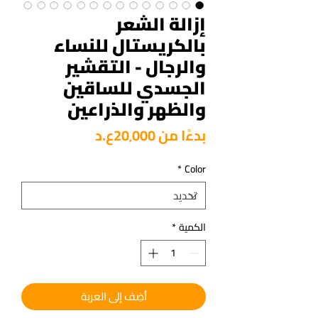
إزالة الشعر
بالكريستال للنساء
والرجال - التقشير
الجسدي للساقين
والظهر والذراعين
سعر
بدءًا من
20٬000ع.د
البيع
*
Color
الكمية
*
أضِف إلى العربة