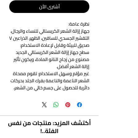
أشتري الأن
نظرة عامة:
جهاز إزالة الشعر الكريستالي للنساء والرجال،
التقشير الجسدي للساقين، الظهر، الذراعين V
صديق للبيئة وقابل لإعادة الاستخدام:
سطح جهاز إزالة الشعر الكريستالي الجديد
مصنوع من زجاج النانو المادة، ويكون تأثير
إزالة الشعر أفضل.
غير مؤلم وسهل الاستخدام: تقوم ممحاة
الشعر الناعمة والناعمة بفرك الجلد بحركات
دائرية للحصول على جسم خالي من الشعر،
كما تعمل العملية أيضًا على تقشير البشرة
للحصول على بشرة أكثر نعومة.
آمن وغير مهيج: قل وداعًا لطرق إزالة الشعر
التقليدية، فهو يمكن أن يساعد بلطف على
أكتشف المزيد: منتجات من نفس
إزالة الشعر غير المرغوب فيه وتقليل تهيج
الفئة..!
الجلد والحفاظ على حاجز الجلد.
نطاق واسع من الاستخدام: يمكن استخدام