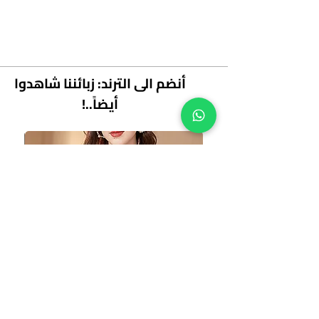
&نبسب; &نبسب;
أنضم الى الترند: زبائننا شاهدوا
أيضاً..!