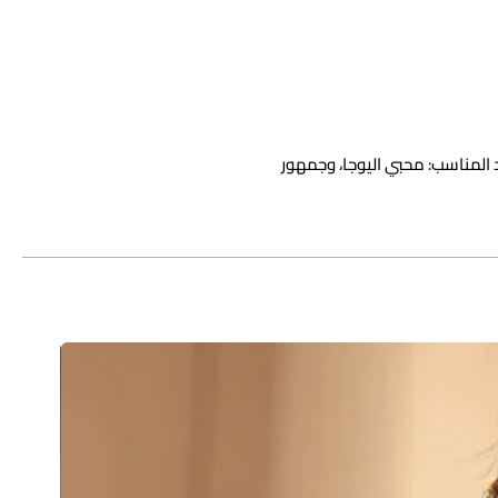
35/ سم 40/ 15 سم < br> الحشد المناسب: محبي اليوجا، وجمهور
عين، إلخ.