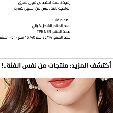
رغوة ناعمة، امتصاص قوي للعرق
الواجهة ثابتة ، ليس من السهل كسره
المواصفات:
اسم المنتج: الشكل 8 رالي
مادة المنتج: TPE NBR
حجم المنتج: 14
اللياقة البدنية
الأجزاء المناسبة: الساقين، والخصر، والظهر، والذرا
محتوى العبوة:
أكتشف المزيد: منتجات من نفس الفئة..!
1 × رالي