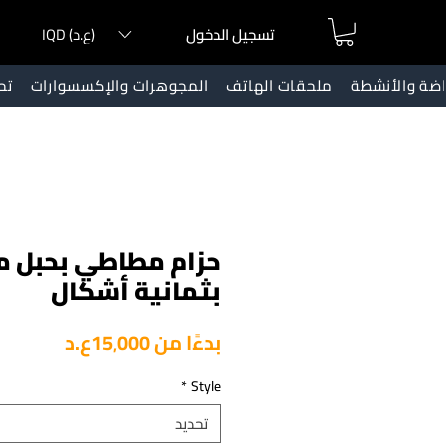
IQD (ع.د)
تسجيل الدخول
ياضة والأنشطة
ملحقات الهاتف
المجوهرات والإكسسوارات
تح
حزام مطاطي بحبل 
بثمانية أشكال
سعر
بدءًا من
15٬000ع.د
البيع
*
Style
تحديد