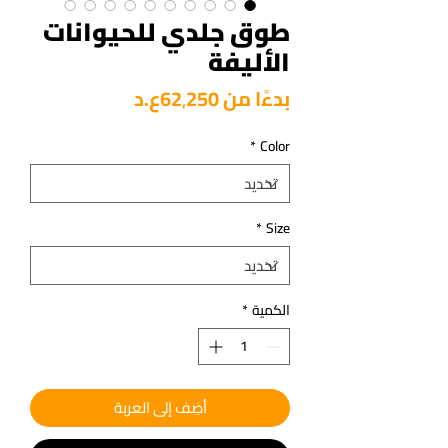
طوق جلدي للحيوانات
الأليفة
سعر
بدءًا من
62٬250ع.د
البيع
*
Color
*
Size
الكمية
*
أضِف إلى العربة