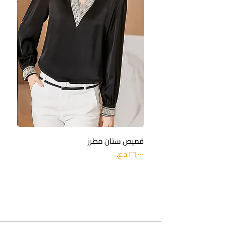
قميص ستان مطرز
بنطلو
السعر
السعر