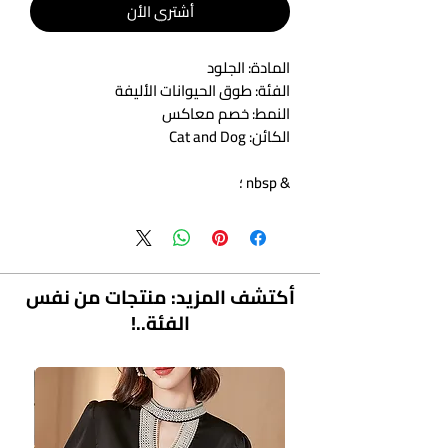
أشتري الأن
المادة: الجلود
الفئة: طوق الحيوانات الأليفة
النمط: خصم معاكس
الكائن: Cat and Dog
& nbsp ؛
أكتشف المزيد: منتجات من نفس
الفئة..!