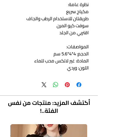
نظرة عامة:
مكياج سريع
طريقتان للاستخدام الرطب والجاف
سوفت كيو المرن
اقتربي من الجلد
المواصفات:
الحجم: 4*4*5.6 سم
المادة: غير لاتكس محب للماء
اللون: وردي
محتوى العبوة:
1x مسحوق منتفخ
< ف>  
أكتشف المزيد: منتجات من نفس
الفئة..!