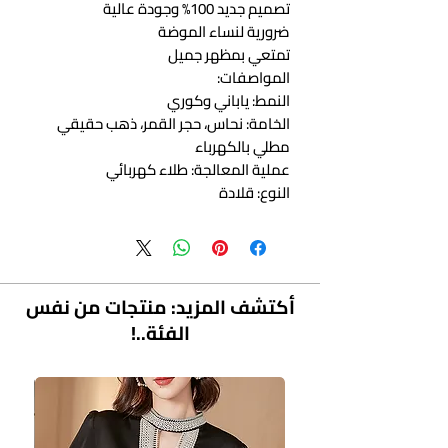
تصميم جديد 100% وجودة عالية
ضرورية لنساء الموضة
تمتعي بمظهر جميل
المواصفات:
النمط: ياباني وكوري
الخامة: نحاس، حجر القمر، ذهب حقيقي
مطلي بالكهرباء
عملية المعالجة: طلاء كهربائي
النوع: قلادة
النمط: نسائي
الشكل: شكل قلب
اللون: قلادة باربي أوبال، قلادة باربي
الصاري الوردية
أكتشف المزيد: منتجات من نفس
الفئة..!
محتوى العبوة:
1 × قلادة
معلومات الحجم:
الحجم: طول القلادة حوالي 39 سم+7 سم