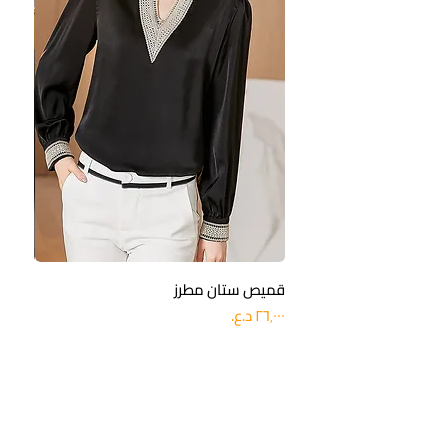
سلسلة تمديد
قميص ستان مطرز
بنطلو
السعر
السعر