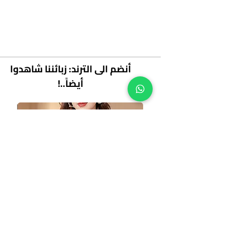
أنضم الى الترند: زبائننا شاهدوا
أيضاً..!