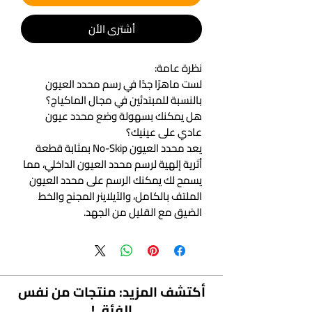
أشتري الأن
نظرة عامة:
لست ماهرًا جدًا في رسم محدد العيون
بالنسبة للمبتدئين في مجال الماكياج؟
هل يمكنك بسهولة وضع محدد عيون
عادي على عينيك؟
يعد محدد العيون No-Skip بمثابة قطعة
أثرية إلهية لرسم محدد العيون الداخلي، مما
يسمح لك يمكنك الرسم على محدد العيون
الملتف بالكامل، والآيلاينر المجنح والخط
الضيق مع القليل من الجهد.
مساعدة أي شخص على تحسين مهاراته
الفنية الاحترافية:
√ أداة توزيع المكياج ذات الطرف الدقيق
المنحني خصيصًا
أكتشف المزيد: منتجات من نفس
√ مقبض سهل الإمساك
الفئة..!
√ مسند أصابع مدمج وحافة مستديرة