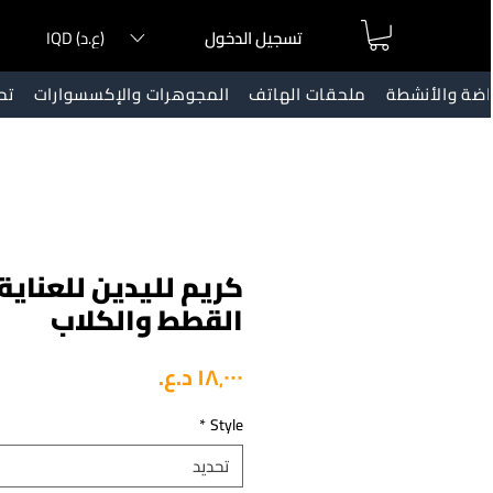
IQD (ع.د)
تسجيل الدخول
ياضة والأنشطة
ملحقات الهاتف
المجوهرات والإكسسوارات
تح
كريم لليدين للعناية
القطط والكلاب
السعر
*
Style
تحديد