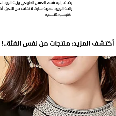
يضاف إليه شمع العسل الطبيعي وزيت الورد ا
رائحة الورود عطرية سارة. لا تخاف من اللعق، أكثر أ
&نبسب; &نبسب;
أكتشف المزيد: منتجات من نفس الفئة..!