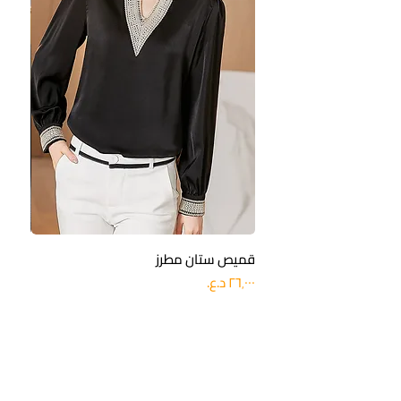
قميص ستان مطرز
بنطلو
السعر
السعر