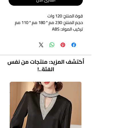
قوة المنتج: 120 وات
حجم المنتج: 230 مم * 180 مم * 110 مم
تركيب المواد: ABS
أكتشف المزيد: منتجات من نفس
الفئة..!