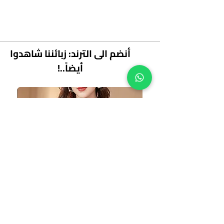
أنضم الى الترند: زبائننا شاهدوا
أيضاً..!