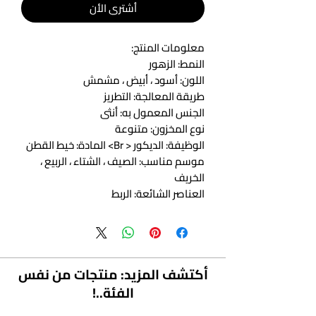
أشتري الأن
معلومات المنتج:
النمط: الزهور
اللون: أسود ، أبيض ، مشمش
طريقة المعالجة: التطريز
الجنس المعمول به: أنثى
نوع المخزون: متنوعة
الوظيفة: الديكور < Br> المادة: خيط القطن
موسم مناسب: الصيف ، الشتاء ، الربيع ،
الخريف
العناصر الشائعة: الربط
النمط: الحلو الياباني والكوري
(سم): متوسط ​​الحجم
النمط: Triangle Lourd-Leaf Binder
الطول (سم): متوسط ​​الحجم
أكتشف المزيد: منتجات من نفس
الفئة..!
ملاحظة: