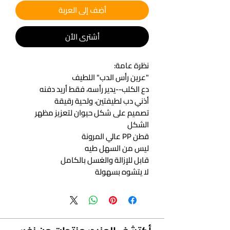
أضِف إلى العربة
أشتري الأن
نظرة عامة:
"عرين رأس الدب" اللطيف
دع الكلب--يدير رأسه، فقط أريد دفنه
أذني دب لطيفتين، ولحية رقيقة
تصميم على شكل حيوان لتعزيز مظهر
الشكل
قطن PP عالي المرونة
ليس من السهل طيه
قابل للإزالة والغسل بالكامل
لا يتشوه بسهولة
يمكن تفكيك السجادة وغسلها وتنظيفها
بدون جهد ، ليس من السهل تشويهه
المواصفات: