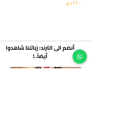
السعر
السعر
أنضم الى الترند: زبائننا شاهدوا
أيضاً..!