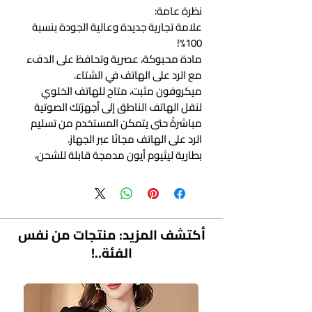
نظرة عامة:
علامة تجارية جديدة وعالية الجودة بنسبة
100%!
مادة محبوكة، عصرية وتحافظ على الدفء
مع الرد على الهاتف في الشتاء.
ميكروفون مثبت، متاح للهاتف الخلوي
لنقل الهاتف الناطق إلى أجهزتك الصوتية
مباشرةً حتى يتمكن المستخدم من تسليم
الرد على الهاتف مجانًا عبر الجهاز.
بطارية ليثيوم أيون مدمجة قابلة للشحن،
يمكن شحنها عبر كابل USB، ووقت استعداد
طويل.
ملاحظة: نظرًا لـ الفرق بين الشاشات
المختلفة، قد لا تعكس الصورة اللون
أكتشف المزيد: منتجات من نفس
الفعلي للصنف. شكرًا لك!
الفئة..!
المواصفات:
إصدار البلوتوث: V3.0+EDR
التردد: 2.4026 جيجا هرتز-2.480 جيجا هرتز