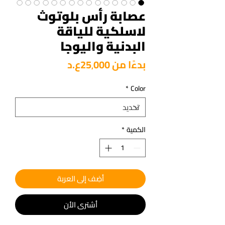
عصابة رأس بلوتوث
لاسلكية للياقة
البدنية واليوجا
سعر
بدءًا من
25٬000ع.د
البيع
*
Color
الكمية
*
أضِف إلى العربة
أشتري الأن